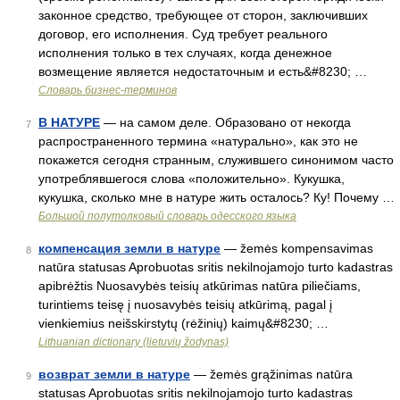
законное средство, требующее от сторон, заключивших
договор, его исполнения. Суд требует реального
исполнения только в тех случаях, когда денежное
возмещение является недостаточным и есть&#8230; …
Словарь бизнес-терминов
В НАТУРЕ
— на самом деле. Образовано от некогда
7
распространенного термина «натурально», как это не
покажется сегодня странным, служившего синонимом часто
употреблявшегося слова «положительно». Кукушка,
кукушка, сколько мне в натуре жить осталось? Ку! Почему …
Большой полутолковый словарь одесского языка
компенсация земли в натуре
— žemės kompensavimas
8
natūra statusas Aprobuotas sritis nekilnojamojo turto kadastras
apibrėžtis Nuosavybės teisių atkūrimas natūra piliečiams,
turintiems teisę į nuosavybės teisių atkūrimą, pagal į
vienkiemius neišskirstytų (rėžinių) kaimų&#8230; …
Lithuanian dictionary (lietuvių žodynas)
возврат земли в натуре
— žemės grąžinimas natūra
9
statusas Aprobuotas sritis nekilnojamojo turto kadastras