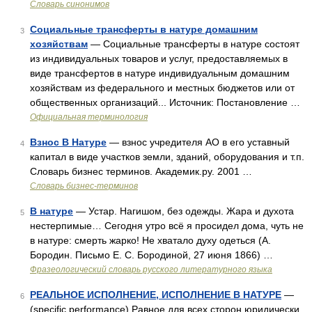
Словарь синонимов
Социальные трансферты в натуре домашним
3
хозяйствам
— Социальные трансферты в натуре состоят
из индивидуальных товаров и услуг, предоставляемых в
виде трансфертов в натуре индивидуальным домашним
хозяйствам из федерального и местных бюджетов или от
общественных организаций... Источник: Постановление …
Официальная терминология
Взнос В Натуре
— взнос учредителя АО в его уставный
4
капитал в виде участков земли, зданий, оборудования и т.п.
Словарь бизнес терминов. Академик.ру. 2001 …
Словарь бизнес-терминов
В натуре
— Устар. Нагишом, без одежды. Жара и духота
5
нестерпимые… Сегодня утро всё я просидел дома, чуть не
в натуре: смерть жарко! Не хватало духу одеться (А.
Бородин. Письмо Е. С. Бородиной, 27 июня 1866) …
Фразеологический словарь русского литературного языка
РЕАЛЬНОЕ ИСПОЛНЕНИЕ, ИСПОЛНЕНИЕ В НАТУРЕ
—
6
(specific performance) Равное для всех сторон юридически