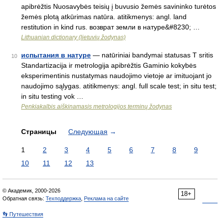
apibrėžtis Nuosavybės teisių į buvusio žemės savininko turėtos
žemės plotą atkūrimas natūra. atitikmenys: angl. land
restitution in kind rus. возврат земли в натуре&#8230; …
Lithuanian dictionary (lietuvių žodynas)
испытания в натуре
— natūriniai bandymai statusas T sritis
10
Standartizacija ir metrologija apibrėžtis Gaminio kokybės
eksperimentinis nustatymas naudojimo vietoje ar imituojant jo
naudojimo sąlygas. atitikmenys: angl. full scale test; in situ test;
in situ testing vok …
Penkiakalbis aiškinamasis metrologijos terminų žodynas
Страницы
Следующая
→
1
2
3
4
5
6
7
8
9
10
11
12
13
© Академик, 2000-2026
18+
Обратная связь:
Техподдержка
,
Реклама на сайте
👣 Путешествия